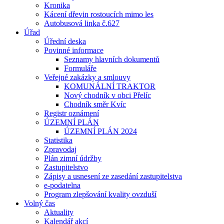
Kronika
Kácení dřevin rostoucích mimo les
Autobusová linka č.627
Úřad
Úřední deska
Povinné informace
Seznamy hlavních dokumentů
Formuláře
Veřejné zakázky a smlouvy
KOMUNÁLNÍ TRAKTOR
Nový chodník v obci Přelíc
Chodník směr Kvíc
Registr oznámení
ÚZEMNÍ PLÁN
ÚZEMNÍ PLÁN 2024
Statistika
Zpravodaj
Plán zimní údržby
Zastupitelstvo
Zápisy a usnesení ze zasedání zastupitelstva
e-podatelna
Program zlepšování kvality ovzduší
Volný čas
Aktuality
Kalendář akcí