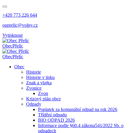
+420 773 226 644
ouprelic@volny.cz
Vytisknout
Obec
Přelíc
Obec
Přelíc
Obec
Historie
Historie v tisku
Znak a vlajka
Zvonice
Zvon
Krizový plán obce
Odpady
Poplatek za komunální odpad na rok 2026
Třídění odpadu
BIO ODPAD 2026
Informace podle §60.4 zákona541⁄2022 Sb. o
odpadech