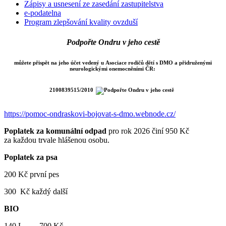
Zápisy a usnesení ze zasedání zastupitelstva
e-podatelna
Program zlepšování kvality ovzduší
Podpořte Ondru v jeho cestě
můžete přispět na jeho účet vedený u Asociace rodičů dětí s DMO a přidruženými
neurologickými onemocněními ČR:
2100839515/2010
https://pomoc-ondraskovi-bojovat-s-dmo.webnode.cz/
Poplatek za komunální odpad
pro rok 2026 činí 950 Kč
za každou trvale hlášenou osobu.
Poplatek za psa
200 Kč první pes
300 Kč každý další
BIO
140 L 700 Kč