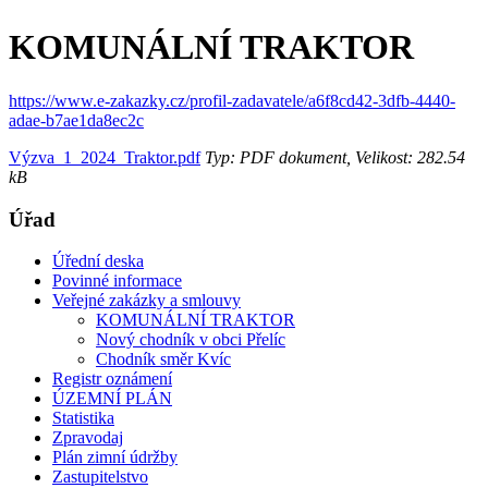
KOMUNÁLNÍ TRAKTOR
https://www.e-zakazky.cz/profil-zadavatele/a6f8cd42-3dfb-4440-
adae-b7ae1da8ec2c
Výzva_1_2024_Traktor.pdf
Typ: PDF dokument, Velikost: 282.54
kB
Úřad
Úřední deska
Povinné informace
Veřejné zakázky a smlouvy
KOMUNÁLNÍ TRAKTOR
Nový chodník v obci Přelíc
Chodník směr Kvíc
Registr oznámení
ÚZEMNÍ PLÁN
Statistika
Zpravodaj
Plán zimní údržby
Zastupitelstvo