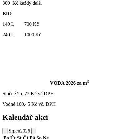
300 Kč každý další
BIO
140 L 700 Kč
240 L 1000 Kč
3
VODA 2026 za m
Stočné 55, 72 Kč vč.DPH
Vodné 100,45 Kč vč. DPH
Kalendář akcí
Srpen
2026
Po
Út
St
Čt
Pá
So
Ne