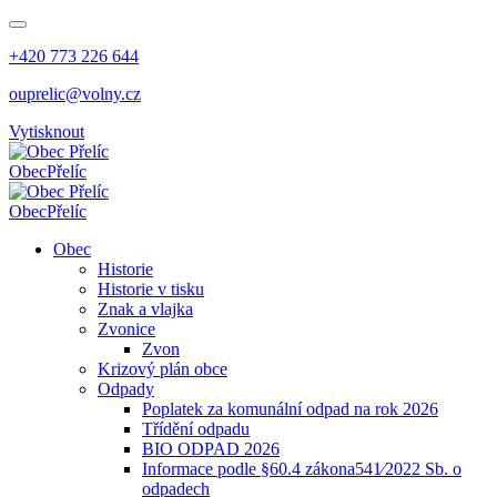
+420 773 226 644
ouprelic@volny.cz
Vytisknout
Obec
Přelíc
Obec
Přelíc
Obec
Historie
Historie v tisku
Znak a vlajka
Zvonice
Zvon
Krizový plán obce
Odpady
Poplatek za komunální odpad na rok 2026
Třídění odpadu
BIO ODPAD 2026
Informace podle §60.4 zákona541⁄2022 Sb. o
odpadech