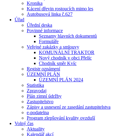
Kronika
Kácení dřevin rostoucích mimo les
Autobusová linka č.627
Úřad
Úřední deska
Povinné informace
Seznamy hlavních dokumentů
Formuláře
Veřejné zakázky a smlouvy
KOMUNÁLNÍ TRAKTOR
Nový chodník v obci Přelíc
Chodník směr Kvíc
Registr oznámení
ÚZEMNÍ PLÁN
ÚZEMNÍ PLÁN 2024
Statistika
Zpravodaj
Plán zimní údržby
Zastupitelstvo
Zápisy a usnesení ze zasedání zastupitelstva
e-podatelna
Program zlepšování kvality ovzduší
Volný čas
Aktuality
Kalendář akcí