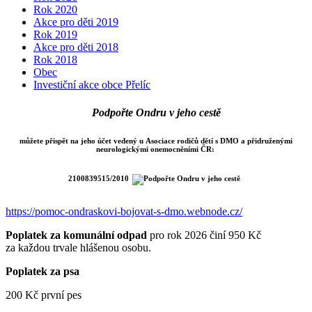
Rok 2020
Akce pro děti 2019
Rok 2019
Akce pro děti 2018
Rok 2018
Obec
Investiční akce obce Přelíc
Podpořte Ondru v jeho cestě
můžete přispět na jeho účet vedený u Asociace rodičů dětí s DMO a přidruženými
neurologickými onemocněními ČR:
2100839515/2010
https://pomoc-ondraskovi-bojovat-s-dmo.webnode.cz/
Poplatek za komunální odpad
pro rok 2026 činí 950 Kč
za každou trvale hlášenou osobu.
Poplatek za psa
200 Kč první pes