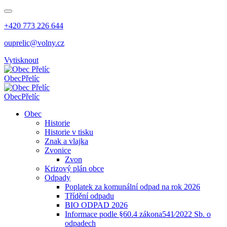
+420 773 226 644
ouprelic@volny.cz
Vytisknout
Obec
Přelíc
Obec
Přelíc
Obec
Historie
Historie v tisku
Znak a vlajka
Zvonice
Zvon
Krizový plán obce
Odpady
Poplatek za komunální odpad na rok 2026
Třídění odpadu
BIO ODPAD 2026
Informace podle §60.4 zákona541⁄2022 Sb. o
odpadech