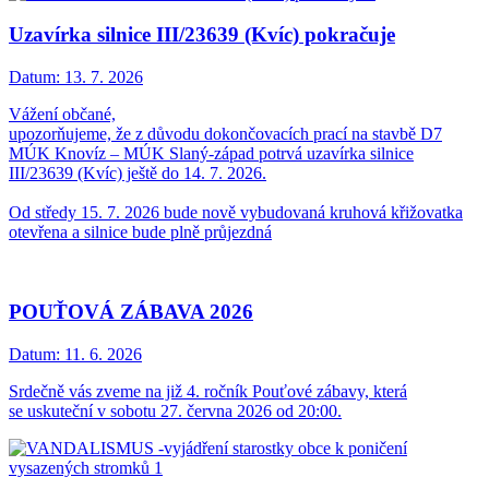
Uzavírka silnice III/23639 (Kvíc) pokračuje
Datum:
13. 7. 2026
Vážení občané,
upozorňujeme, že z důvodu dokončovacích prací na stavbě D7
MÚK Knovíz – MÚK Slaný-západ potrvá uzavírka silnice
III/23639 (Kvíc) ještě do 14. 7. 2026.
Od středy 15. 7. 2026 bude nově vybudovaná kruhová křižovatka
otevřena a silnice bude plně průjezdná
POUŤOVÁ ZÁBAVA 2026
Datum:
11. 6. 2026
Srdečně vás zveme na již 4. ročník Pouťové zábavy, která
se uskuteční v sobotu 27. června 2026 od 20:00.