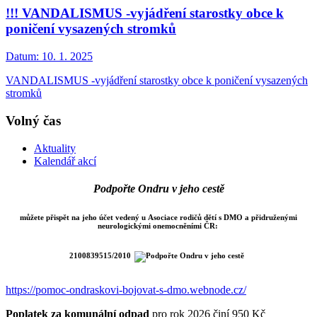
!!! VANDALISMUS -vyjádření starostky obce k
poničení vysazených stromků
Datum:
10. 1. 2025
VANDALISMUS -vyjádření starostky obce k poničení vysazených
stromků
Volný čas
Aktuality
Kalendář akcí
Podpořte Ondru v jeho cestě
můžete přispět na jeho účet vedený u Asociace rodičů dětí s DMO a přidruženými
neurologickými onemocněními ČR:
2100839515/2010
https://pomoc-ondraskovi-bojovat-s-dmo.webnode.cz/
Poplatek za komunální odpad
pro rok 2026 činí 950 Kč