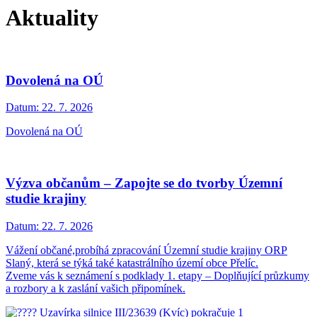
Aktuality
Dovolená na OÚ
Datum:
22. 7. 2026
Dovolená na OÚ
Výzva občanům – Zapojte se do tvorby Územní
studie krajiny
Datum:
22. 7. 2026
Vážení občané,probíhá zpracování Územní studie krajiny ORP
Slaný, která se týká také katastrálního území obce Přelíc.
Zveme vás k seznámení s podklady 1. etapy – Doplňující průzkumy
a rozbory a k zaslání vašich připomínek.