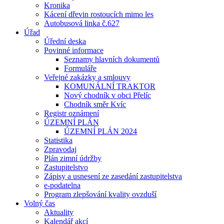
Kronika
Kácení dřevin rostoucích mimo les
Autobusová linka č.627
Úřad
Úřední deska
Povinné informace
Seznamy hlavních dokumentů
Formuláře
Veřejné zakázky a smlouvy
KOMUNÁLNÍ TRAKTOR
Nový chodník v obci Přelíc
Chodník směr Kvíc
Registr oznámení
ÚZEMNÍ PLÁN
ÚZEMNÍ PLÁN 2024
Statistika
Zpravodaj
Plán zimní údržby
Zastupitelstvo
Zápisy a usnesení ze zasedání zastupitelstva
e-podatelna
Program zlepšování kvality ovzduší
Volný čas
Aktuality
Kalendář akcí